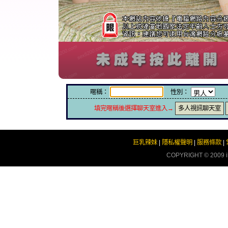
暱稱：
性別：
填完暱稱後選擇聊天室進入→
多人視訊聊天室
巨乳辣妹
|
隱私權聲明
|
服務條款
|
COPYRIGHT © 2009